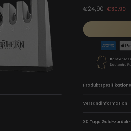
Normaler
Sonderpreis
€24,90
€39,90
Preis
Kostenlos
Deutsche P
Produktspezifikation
Versandinformation
30 Tage Geld-zurück