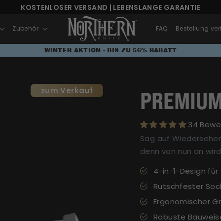
KOSTENLOSER VERSAND | LEBENSLANGE GARANTIE
WINTER AKTION - BIS ZU 56% RABATT
Zubehör
FAQ
Bestellung ver
WINTER AKTION - BIS ZU 56% RABATT
zum Verkauf
PREMIUM
34 Bewe
Sag auf Wiedersehen
denn von nun an wird
4-in-1-Design für
Rutschfester Soc
Ergonomischer Gr
Robuste Bauweise