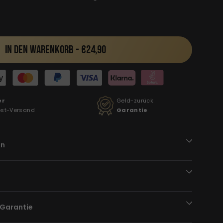
IN DEN WARENKORB -
€24,90
er
Geld-zurück
ost-Versand
Garantie
en
-Garantie