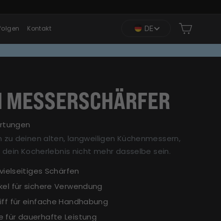
Einkauf
DE
folgen
Kontakt
 MESSERSCHÄRFER
rtungen
 zu deinen alten, langweiligen Küchenmessern,
 dein Kocherlebnis nicht mehr dasselbe sein.
 vielseitiges Schärfen
kel für sichere Verwendung
iff für einfache Handhabung
 für dauerhafte Leistung