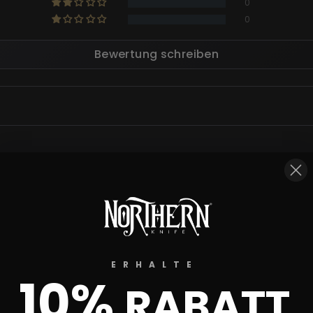
0
0
Bewertung schreiben
ERHALTE
10%
RABATT