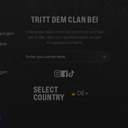
TRITT DEM CLAN BEI
Entdecke alles rund um Komfort und sei
ngungen
der Erste, der von spannenden neuen
Produkten erfährt!
inie
Enter
Abonnieren
your
email
gen
here...
Instagram
Facebook
TikTok
SELECT
DE
COUNTRY