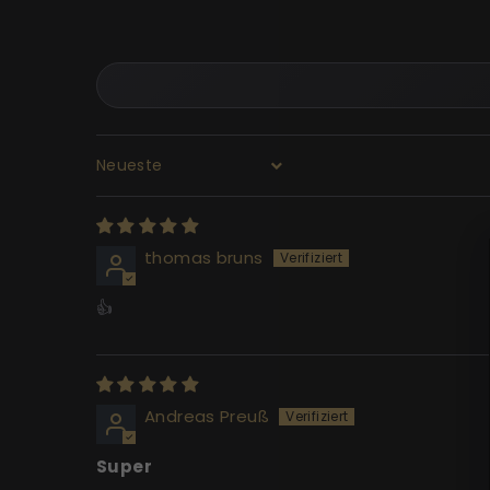
Sort by
thomas bruns
👍
Andreas Preuß
Super