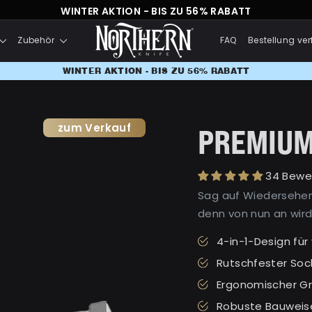
WINTER AKTION - BIS ZU 56% RABATT
Zubehör
FAQ
Bestellung ver
WINTER AKTION - BIS ZU 56% RABATT
zum Verkauf
PREMIUM
34 Bewe
Sag auf Wiedersehen
denn von nun an wird
4-in-1-Design für
Rutschfester Soc
Ergonomischer Gr
Robuste Bauweise