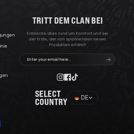
TRITT DEM CLAN BEI
Entdecke alles rund um Komfort und sei
ngungen
der Erste, der von spannenden neuen
Produkten erfährt!
inie
Enter
Abonnieren
your
email
gen
here...
Instagram
Facebook
TikTok
SELECT
DE
COUNTRY