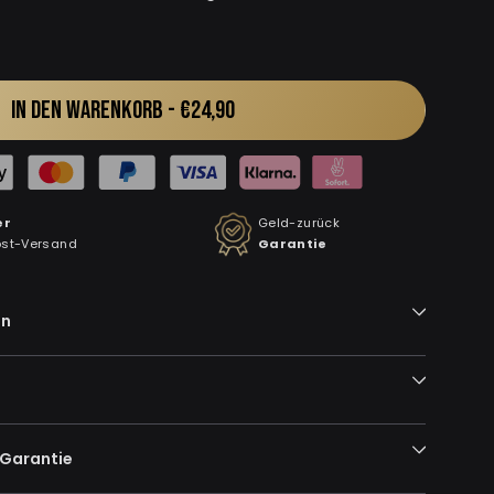
IN DEN WARENKORB -
€24,90
er
Geld-zurück
ost-Versand
Garantie
en
-Garantie