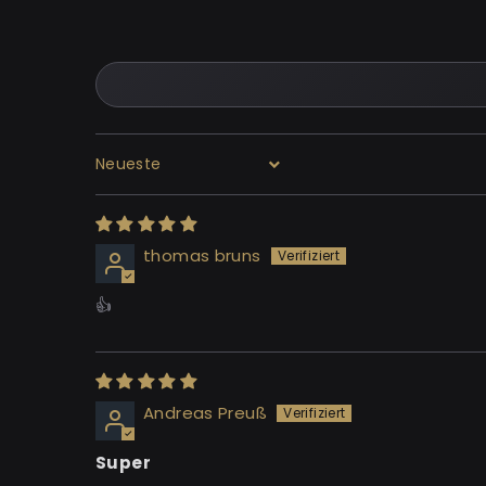
Sort by
thomas bruns
👍
Andreas Preuß
Super