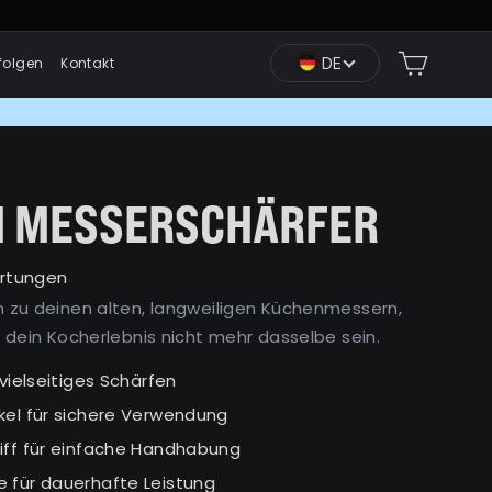
Einkauf
DE
folgen
Kontakt
 MESSERSCHÄRFER
rtungen
 zu deinen alten, langweiligen Küchenmessern,
 dein Kocherlebnis nicht mehr dasselbe sein.
 vielseitiges Schärfen
kel für sichere Verwendung
iff für einfache Handhabung
 für dauerhafte Leistung