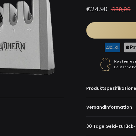
Normaler
Sonderpreis
€24,90
€39,90
Preis
Kostenlos
Deutsche P
Produktspezifikation
Versandinformation
30 Tage Geld-zurück