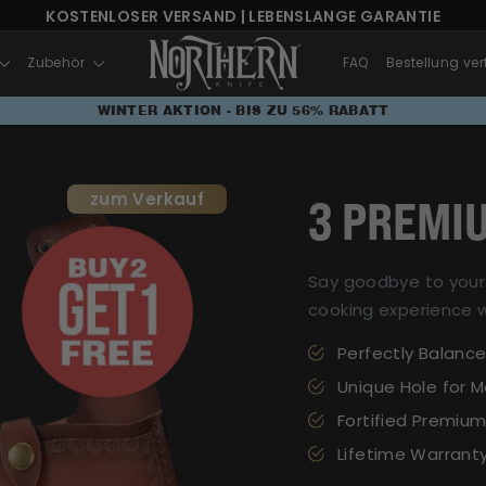
KOSTENLOSER VERSAND | LEBENSLANGE GARANTIE
WINTER AKTION - BIS ZU 56% RABATT
Zubehör
FAQ
Bestellung ver
WINTER AKTION - BIS ZU 56% RABATT
zum Verkauf
3 PREMI
Say goodbye to your 
cooking experience w
Perfectly Balanc
Unique Hole for 
Fortified Premi
Lifetime Warrant