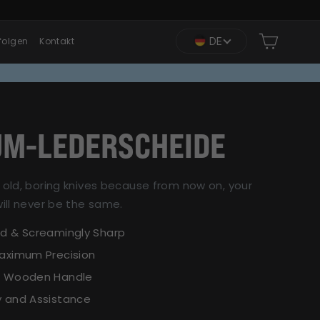
Einkauf
DE
folgen
Kontakt
UM-LEDERSCHEIDE
old, boring knives because from now on, your
ill never be the same.
ed & Screamingly Sharp
Maximum Precision
um Wooden Handle
y and Assistance