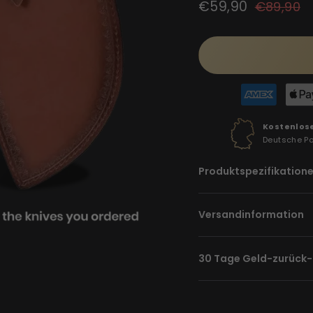
Normaler
Sonderpreis
€59,90
€89,90
Preis
Kostenlos
Deutsche P
Produktspezifikation
Versandinformation
30 Tage Geld-zurück