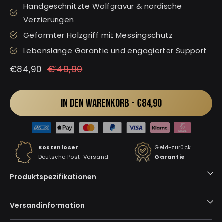
Handgeschnitzte Wolfgravur & nordische
Verzierungen
Geformter Holzgriff mit Messingschutz
Lebenslange Garantie und engagierter Support
Normaler
Sonderpreis
€149,90
€84,90
Preis
IN DEN WARENKORB -
€84,90
Kostenloser
Geld-zurück
Deutsche Post-Versand
Garantie
Produktspezifikationen
Versandinformation