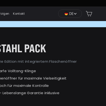
Einkauf
DE
folgen
Kontakt
STAHL PACK
ze Edition mit integriertem Flaschenöffner
rfe Volltang-Klinge
chenöffner für maximale Vielseitigkeit
loch für maximale Kontrolle
 – Lebenslange Garantie inklusive