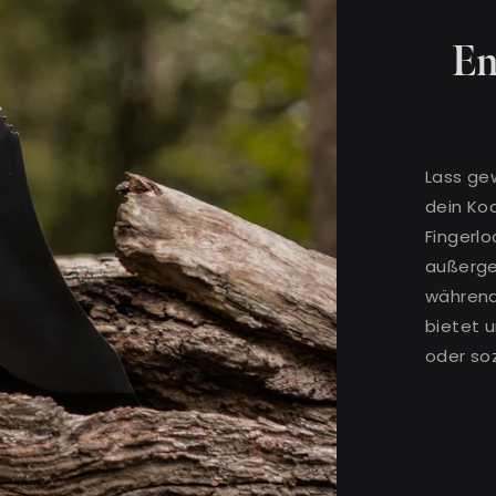
En
Lass ge
dein Koc
Fingerlo
außerge
während 
bietet u
oder soz