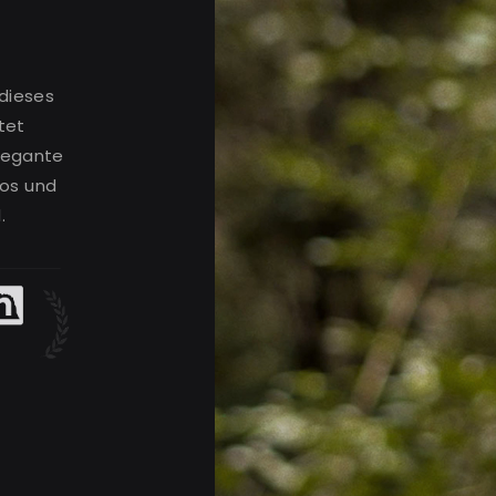
dieses
tet
elegante
os und
.