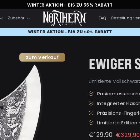
KOSTENLOSER VERSAND | LEBENSLANGE GARANTIE
WINTER AKTION - BIS ZU 56% RABATT
Zubehör
FAQ
Bestellung ver
WINTER AKTION - BIS ZU 56% RABATT
zum Verkauf
EWIGER 
Limitierte Vollschwar
Rasiermesserscha
Integrierter Flas
Präzisions-Finger
Limitierte Edition
Normaler
Sonderpreis
€129,90
€329,90