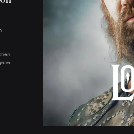
n
schen
rgene