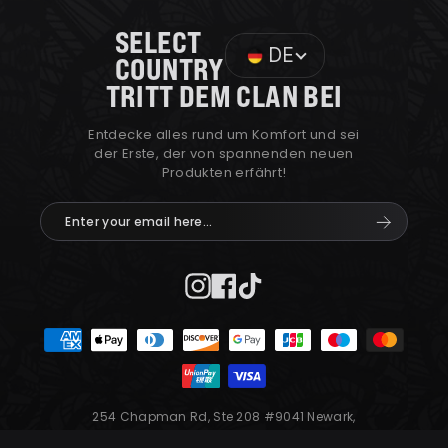
SELECT
DE
COUNTRY
TRITT DEM CLAN BEI
Entdecke alles rund um Komfort und sei
der Erste, der von spannenden neuen
Produkten erfährt!
Enter
Abonnier
your
email
here...
Instagram
Facebook
TikTok
254 Chapman Rd, Ste 208 #9041 Newark,
Delaware 19702