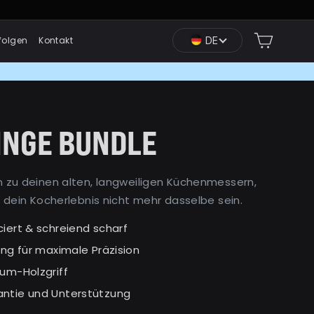
Einkauf
DE
folgen
Kontakt
INGE BUNDLE
 zu deinen alten, langweiligen Küchenmessern,
 dein Kocherlebnis nicht mehr dasselbe sein.
iert & schreiend scharf
ung für maximale Präzision
ium-Holzgriff
ntie und Unterstützung