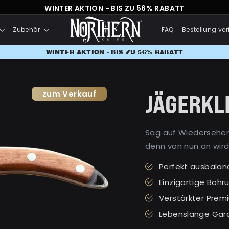
WINTER AKTION - BIS ZU 56% RABATT
Zubehör
FAQ
Bestellung ver
WINTER AKTION - BIS ZU 56% RABATT
zum Verkauf
JÄGERKL
Sag auf Wiedersehen
denn von nun an wird
Perfekt ausbalanc
Einzigartige Bohr
Verstärkter Prem
Lebenslange Gara