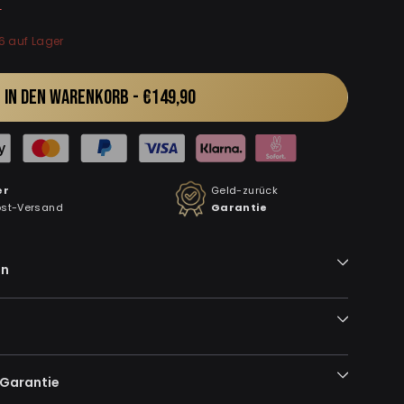
0
6 auf Lager
IN DEN WARENKORB -
€149,90
er
Geld-zurück
ost-Versand
Garantie
en
-Garantie