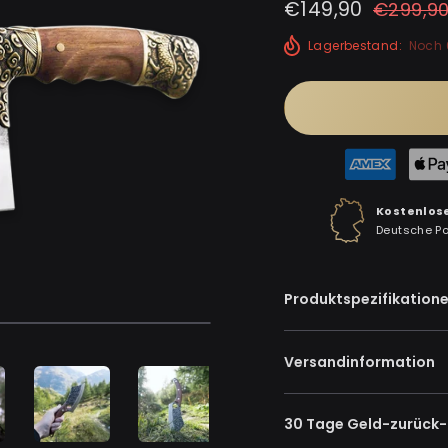
Normaler
Sonderpreis
€149,90
€299,9
Preis
Lagerbestand:
Noch 
Kostenlos
Deutsche P
Produktspezifikation
Versandinformation
30 Tage Geld-zurück