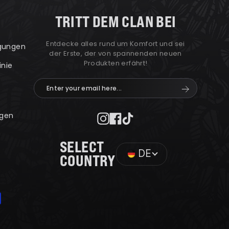
TRITT DEM CLAN BEI
Entdecke alles rund um Komfort und sei
ngungen
der Erste, der von spannenden neuen
Produkten erfährt!
inie
Enter
Abonnieren
your
email
gen
here...
Instagram
Facebook
TikTok
SELECT
DE
COUNTRY