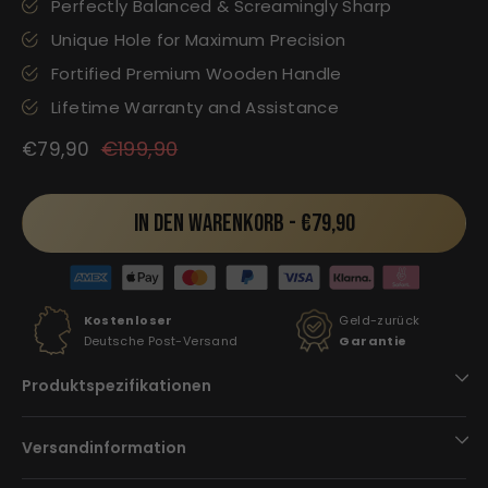
Perfectly Balanced & Screamingly Sharp
Unique Hole for Maximum Precision
Fortified Premium Wooden Handle
Lifetime Warranty and Assistance
Normaler
Sonderpreis
€199,90
€79,90
Preis
IN DEN WARENKORB -
€79,90
Kostenloser
Geld-zurück
Deutsche Post-Versand
Garantie
Produktspezifikationen
Versandinformation