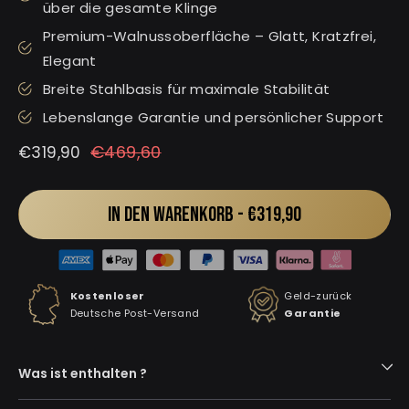
über die gesamte Klinge
Premium-Walnussoberfläche – Glatt, Kratzfrei,
Elegant
Breite Stahlbasis für maximale Stabilität
Lebenslange Garantie und persönlicher Support
Normaler
Sonderpreis
€469,60
€319,90
Preis
IN DEN WARENKORB -
€319,90
Kostenloser
Geld-zurück
Deutsche Post-Versand
Garantie
Was ist enthalten ?