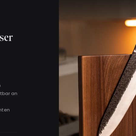
ser
m
htbar an
mten