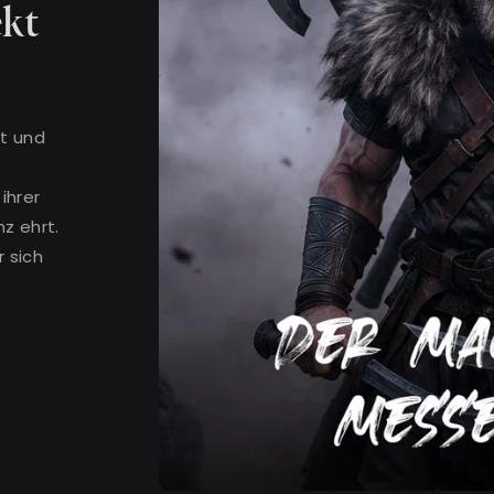
ekt
rt und
?
ihrer
z ehrt.
r sich