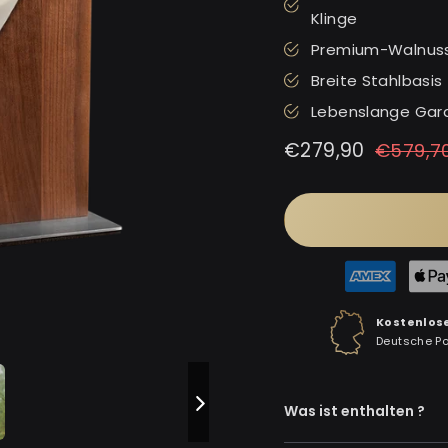
Klinge
Premium-Walnusso
Breite Stahlbasis
Lebenslange Gara
Normaler
Sonderpreis
€279,90
€579,7
Preis
Kostenlos
Deutsche P
Was ist enthalten ?