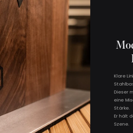
Mode
Klare Li
Stahlbas
Dieser 
eine Mi
Stärke.
Er hält 
Szene.