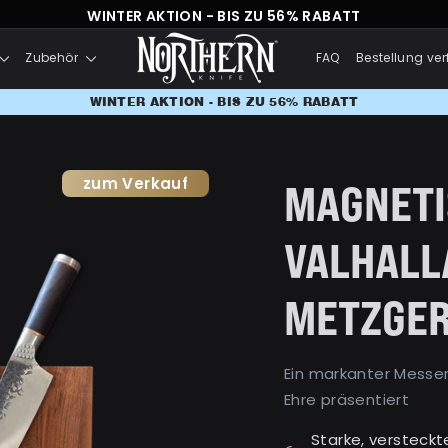
WINTER AKTION - BIS ZU 56% RABATT
Zubehör
FAQ
Bestellung ver
WINTER AKTION - BIS ZU 56% RABATT
zum Verkauf
MAGNETI
VALHALL
METZGE
Ein markanter Messers
Ehre präsentiert
Starke, versteck