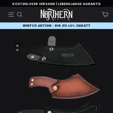
Direkt
KOSTENLOSER VERSAND | LEBENSLANGE GARANTIE
zum
WINTER AKTION - BIS ZU 56% RABATT
Ei
Seitennavigation
Suche
Inhalt
WINTER AKTION - BIS ZU 56% RABATT